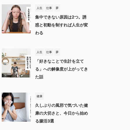
人生
仕事
夢
集中できない原因は2つ。誘
惑と初動を制すれば人生が変
わる
人生
仕事
夢
「好きなことで生計を立て
る」への解像度が上がってき
た話
健康
久しぶりの風邪で気づいた健
康の大切さと、今日から始め
る腸活3選