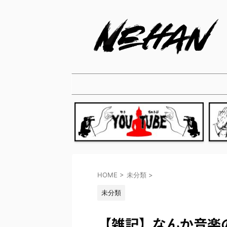
HOME
>
未分類
>
未分類
【雑記】なんか音楽