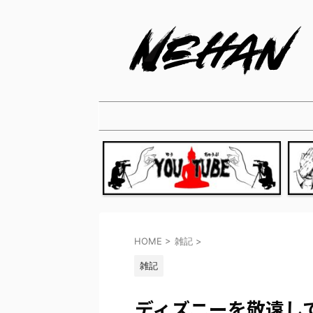
HOME
>
雑記
>
雑記
ディズニーを敬遠し