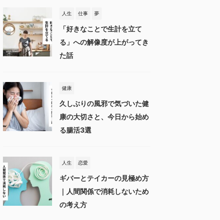
人生
仕事
夢
「好きなことで生計を立て
る」への解像度が上がってき
た話
健康
久しぶりの風邪で気づいた健
康の大切さと、今日から始め
る腸活3選
人生
恋愛
ギバーとテイカーの見極め方
｜人間関係で消耗しないため
の考え方