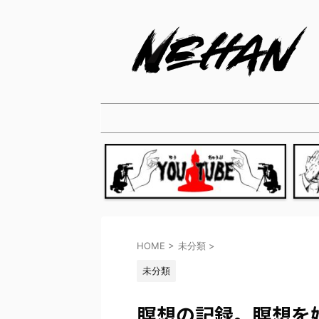
HOME
>
未分類
>
未分類
瞑想の記録。瞑想を